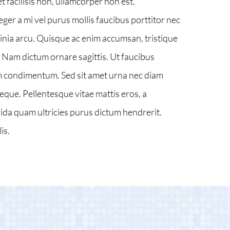
 facilisis non, ullamcorper non est.
ger a mi vel purus mollis faucibus porttitor nec
acinia arcu. Quisque ac enim accumsan, tristique
. Nam dictum ornare sagittis. Ut faucibus
um condimentum. Sed sit amet urna nec diam
neque. Pellentesque vitae mattis eros, a
ida quam ultricies purus dictum hendrerit.
is.