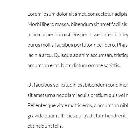
Lorem ipsum dolor sit amet, consectetur adipisc
Morbi libero massa, bibendum sit amet facilisis
ullamcorper non est. Suspendisse potenti. Integ
purus mollis faucibus porttitor nec libero. Phas
lacinia arcu. Quisque ac enim accumsan, tristiqu
accumsan erat. Nam dictum ornare sagittis.
Ut faucibus sollicitudin est bibendum condime
sit amet urna nec diam iaculis pretium quis vel 
Pellentesque vitae mattis eros, a accumsan nib
gravida quam ultricies purus dictum hendrerit.
et tincidunt felis.