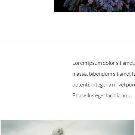
Lorem ipsum dolor sit amet, 
massa, bibendum sit amet fa
potenti. Integer a mi vel pur
Phasellus eget lacinia arcu.