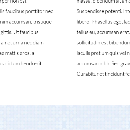
rper non est.
massa, bibendum sit amet
is faucibus porttitor nec
Suspendisse potenti. Inte
 enim accumsan, tristique
libero. Phasellus eget l
ittis. Ut faucibus
tellus eu, accumsan erat
t amet urna nec diam
sollicitudin est bibend
ae mattis eros, a
iaculis pretium quis vel 
us dictum hendrerit.
accumsan nibh. Sed grav
Curabitur et tincidunt fel