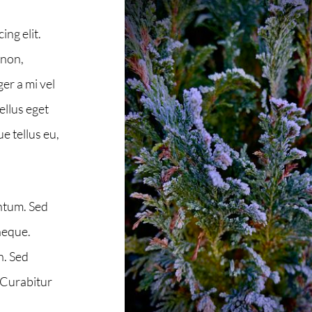
ing elit.
 non,
er a mi vel
ellus eget
e tellus eu,
ntum. Sed
neque.
h. Sed
 Curabitur